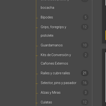
bocacha
Bípodes
5
Grips, foregrips y
12
pistolete.
Guardamanos
10
Kits de Conversión y
2
Cañones Externos
Raíles y cubre raíles
21
Selector, pins y pasador
16
Alzas y Miras
3
Culatas
12