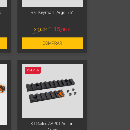
s
Rail Keymod LArgo 5.5"
15
30
,00
€
,00
€
Más info
COMPRAR
OFERTA
Kit Railes AAP01 Action
Army