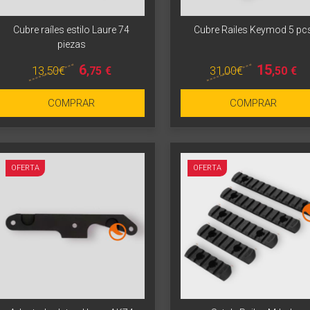
Cubre raíles estilo Laure 74
Cubre Railes Keymod 5 pc
piezas
6
15
13
,50
€
31
,00
€
,75
€
,50
€
Más info
Más info
COMPRAR
COMPRAR
OFERTA
OFERTA