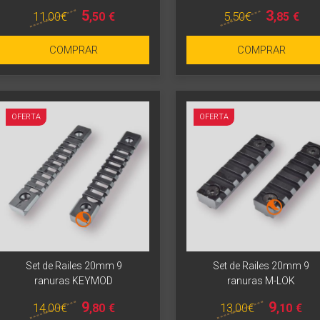
5
3
11
,00
€
5
,50
€
,50
€
,85
€
COMPRAR
COMPRAR
OFERTA
OFERTA
Set de Railes 20mm 9
Set de Railes 20mm 9
ranuras KEYMOD
ranuras M-LOK
9
9
14
,00
€
13
,00
€
,80
€
,10
€