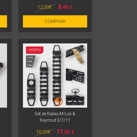
8
12
,00
€
,40
€
COMPRAR
OFERTA
Set de Railes M-Lok &
Keymod 3/7/11
11
16
,50
€
,55
€