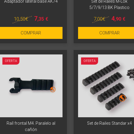
Adaptador lateral base AK74
Set de Railes M-Lok
5/7/9/13 BK Plastico
7
4
10
,50
€
7
,00
€
,35
€
,90
€
COMPRAR
COMPRAR
OFERTA
OFERTA
Raíl frontal M4. Paralelo al
Set de Railes Standar x4
cañón