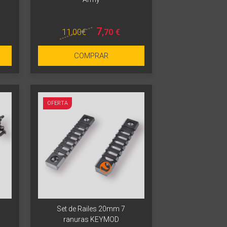
7
11
,00
€
,70
€
COMPRAR
OFERTA
Set de Railes 20mm 7
ranuras KEYMOD