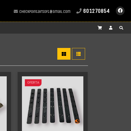
601270854
checkpointairsoft@gmail.com
Más info
OFERTA