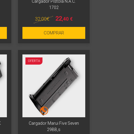
Cargador Pistola N.A.C.
1702
22
32
,00
€
,40
€
COMPRAR
OFERTA
K
Cargador Marui Five Seven
29BB,s