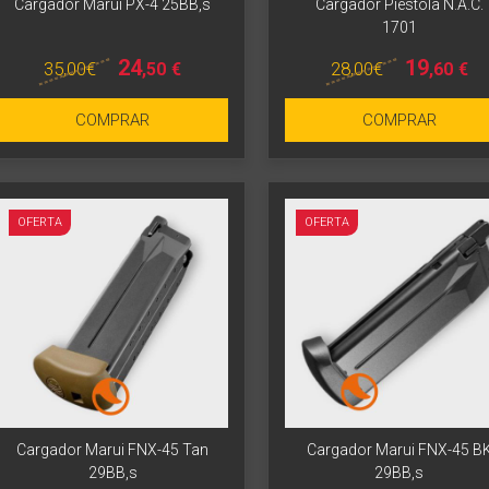
Cargador Marui PX-4 25BB,s
Cargador Piestola N.A.C.
1701
24
19
35
,00
€
28
,00
€
,50
€
,60
€
COMPRAR
COMPRAR
OFERTA
OFERTA
Cargador Marui FNX-45 Tan
Cargador Marui FNX-45 B
29BB,s
29BB,s