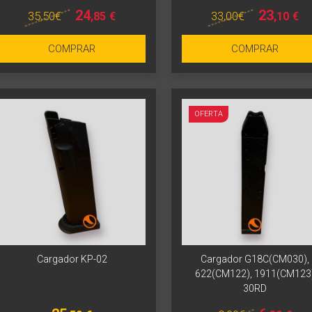
24
23
35
,50
€
33
,00
€
,85
€
,10
€
COMPRAR
COMPRAR
OFERTA
Cargador KP-02
Cargador G18C(CM030),
622(CM122), 1911(CM123
30RD