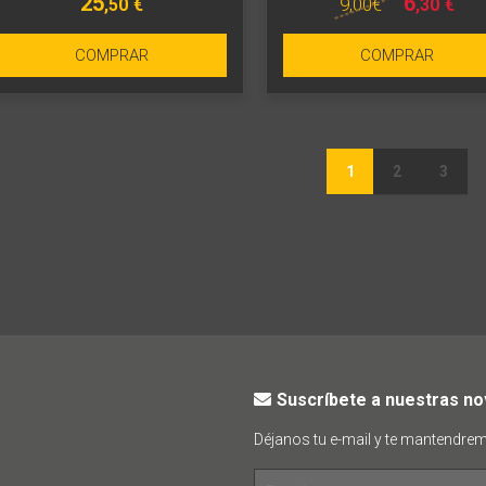
25
6
9
,00
€
,50
€
,30
€
COMPRAR
COMPRAR
1
2
3
Suscríbete a nuestras n
Déjanos tu e-mail y te mantendre