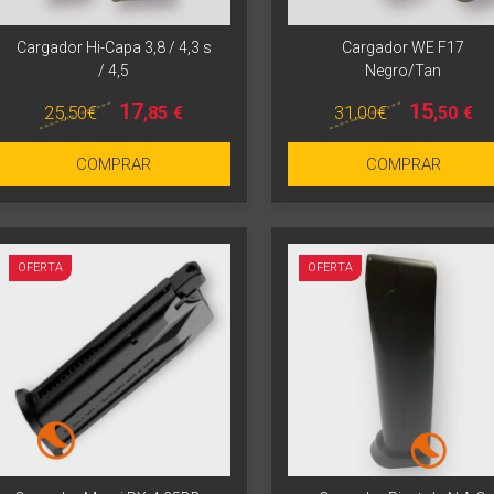
Cargador Hi-Capa 3,8 / 4,3 s
Cargador WE F17
/ 4,5
Negro/Tan
17
15
25
,50
€
31
,00
€
,85
€
,50
€
Más info
Más info
COMPRAR
COMPRAR
OFERTA
OFERTA