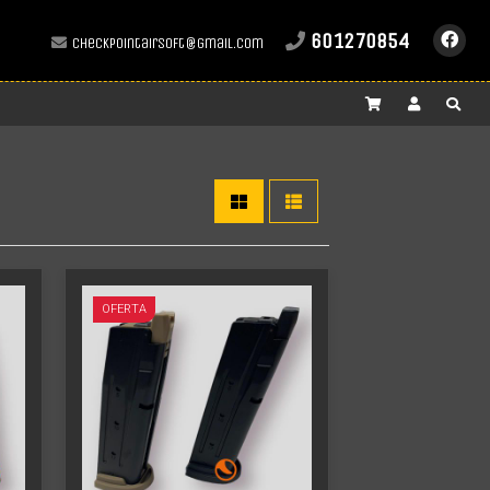
601270854
checkpointairsoft@gmail.com
Más info
OFERTA