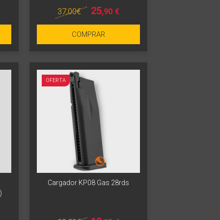
25
37
,00
€
,90
€
COMPRAR
OFERTA
Cargador KP08 Gas 28rds
)