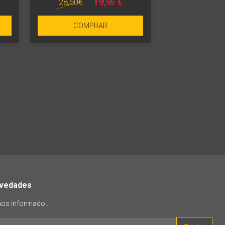
19
28
,50
€
,95
€
COMPRAR
ovedades
mos informado...