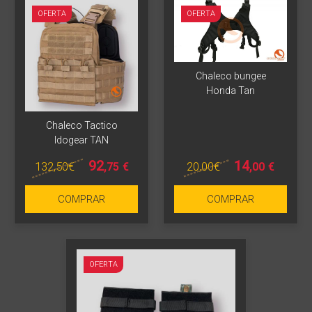
OFERTA
OFERTA
Chaleco bungee
Honda Tan
Chaleco Tactico
Idogear TAN
92
14
132
,50
€
20
,00
€
,75
€
,00
€
COMPRAR
COMPRAR
OFERTA