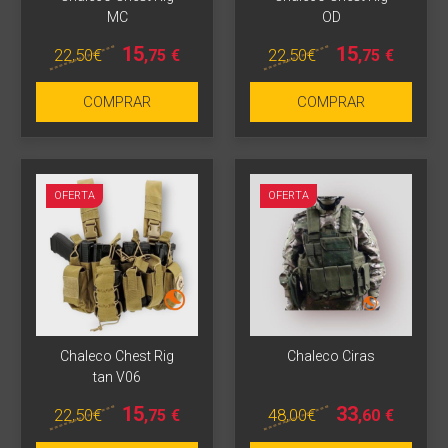
MC
OD
15
15
22
,50
€
22
,50
€
,75
€
,75
€
COMPRAR
COMPRAR
OFERTA
OFERTA
Chaleco Chest Rig
Chaleco Ciras
Más info
tan V06
15
33
22
,50
€
48
,00
€
,75
€
,60
€