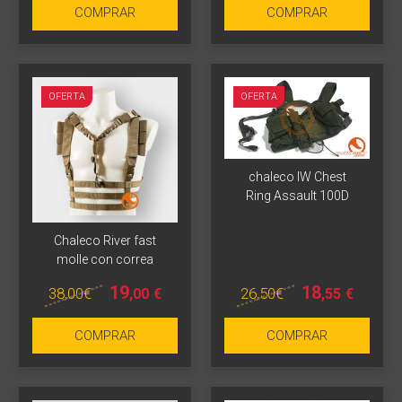
COMPRAR
COMPRAR
OFERTA
OFERTA
chaleco IW Chest
Ring Assault 100D
Chaleco River fast
molle con correa
19
18
38
,00
€
26
,50
€
,00
€
,55
€
COMPRAR
COMPRAR