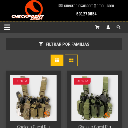
checkpointairsoft@gmail.com
Más info
601270854
Más info
FILTRAR POR FAMILIAS
OFERTA
OFERTA
Más info
Más info
Chaleco Chest Rig
Chaleco Chest Rig