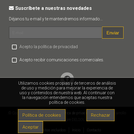
Suscríbete a nuestras novedades
Déjanos tu e-mail y te mantendremos informado...
Enviar
Acepto la política de privacidad
Acepto recibir comunicaciones comerciales.
Utilizamos cookies propias y de terceros de análisis
de uso y medición para mejorar la experiencia de
uso y contenidos de nuestra web. Al continuar con
la navegación entendemos que aceptas nuestra
política de cookies.
© Copyright 2026 |
Aviso legal
|
Política de privacidad
|
Cookies
| Desarrollo
Política de cookies
Rechazar
web: Software DELSOL
Aceptar
Impuestos incluidos
Inicio
Contacto