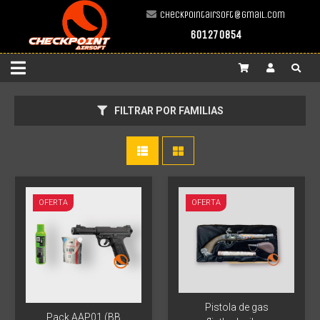
checkpointairsoft@gmail.com
601270854
FILTRAR POR FAMILIAS
OFERTA
OFERTA
Pistola de gas
Pack AAP01 (BB