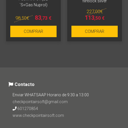
flintlock silver
´S+Gas Nuprol)
227
,00
€
83
113
98
,50
€
,73
€
,50
€
COMPRAR
COMPRAR
Contacto
Enviar WHATSAAP Horario de 9:30 a 13:00
checkpointairsoft@gmail.com
601270854
www.checkpointairsoft.com