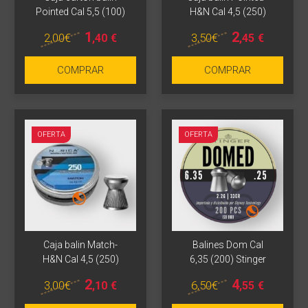
Pointed Cal 5,5 (100)
H&N Cal 4,5 (250)
1
2
2
,00
€
3
,50
€
,40
€
,45
€
COMPRAR
COMPRAR
OFERTA
OFERTA
Caja balin Match-
Balines Dom Cal
H&N Cal 4,5 (250)
6,35 (200) Stinger
2
4
3
,00
€
6
,50
€
,10
€
,55
€