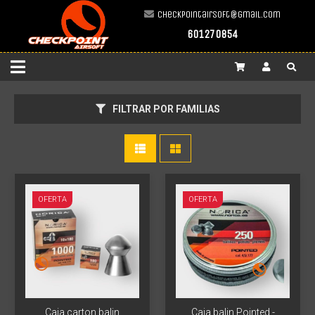
checkpointairsoft@gmail.com
601270854
Más info
FILTRAR POR FAMILIAS
OFERTA
OFERTA
Caja carton balin
Caja balin Pointed -