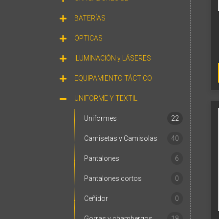
BATERÍAS
ÓPTICAS
ILUMINACIÓN y LÁSERES
EQUIPAMIENTO TÁCTICO
UNIFORME Y TEXTIL
Uniformes
22
Camisetas y Camisolas
40
Pantalones
6
Pantalones cortos
0
Ceñidor
0
Gorras y chambergos
18