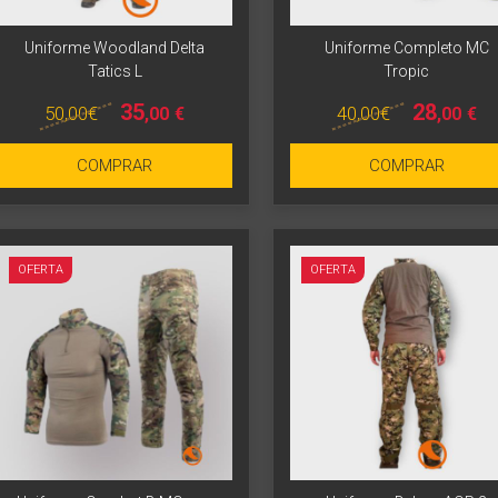
Uniforme Woodland Delta
Uniforme Completo MC
Tatics L
Tropic
35
28
50
,00
€
40
,00
€
,00
€
,00
€
Más info
Más info
COMPRAR
COMPRAR
OFERTA
OFERTA