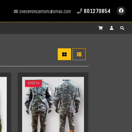
601270854
checkpointairsoft@gmail.com
Más info
OFERTA