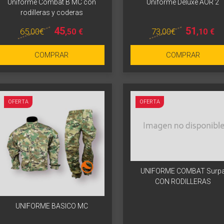
Uniforme Combat B MC con
Uniforme Deluxe AOR 2
rodilleras y coderas
45
51
65
,00
€
73
,00
€
,50
€
,10
€
COMPRAR
COMPRAR
OFERTA
OFERTA
UNIFORME COMBAT Surp
CON RODILLERAS
UNIFORME BASICO MC