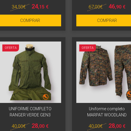
24
46
34
,50
€
67
,00
€
,15
€
,90
€
COMPRAR
COMPRAR
OFERTA
OFERTA
UNIFORME COMPLETO
Uniforme completo
RANGER VERDE GEN3
MARPAT WOODLAND
28
28
40
,00
€
40
,00
€
,00
€
,00
€