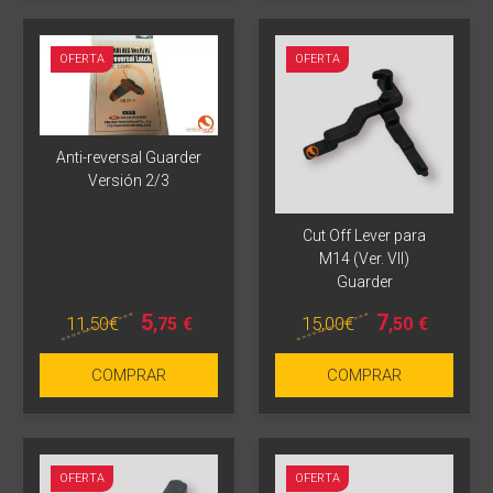
OFERTA
OFERTA
Anti-reversal Guarder
Versión 2/3
Más info
Cut Off Lever para
M14 (Ver. VII)
Más info
Guarder
5
7
11
,50
€
15
,00
€
,75
€
,50
€
COMPRAR
COMPRAR
OFERTA
OFERTA