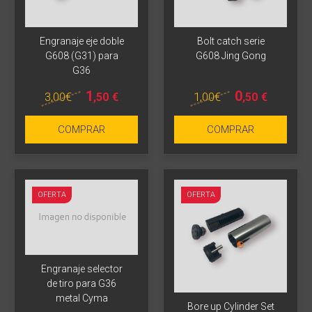
Engranaje eje doble
Bolt catch serie
G608 (G31) para
G608 Jing Gong
G36
1
0
3
,00
€
1
,00
€
,50
€
,50
€
COMPRAR
COMPRAR
OFERTA
OFERTA
Engranaje selector
de tiro para G36
metal Cyma
Bore up Cylinder Set