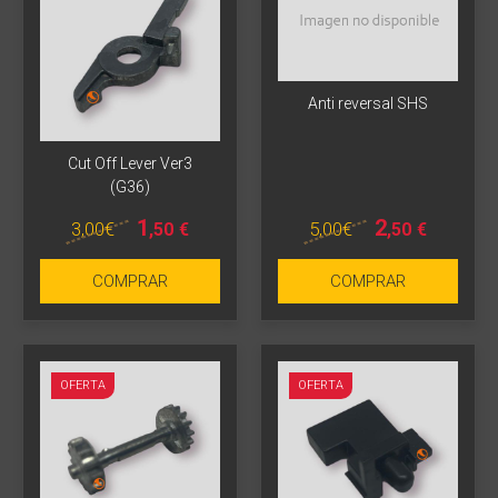
Anti reversal SHS
Cut Off Lever Ver3
(G36)
1
2
3
,00
€
5
,00
€
,50
€
,50
€
COMPRAR
COMPRAR
OFERTA
OFERTA