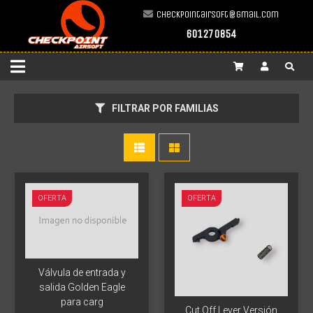
Más info
checkpointairsoft@gmail.com
601270854
FILTRAR POR FAMILIAS
OFERTA
OFERTA
Más info
Válvula de entrada y
Más info
salida Golden Eagle
para carg
Cut Off Lever Versión