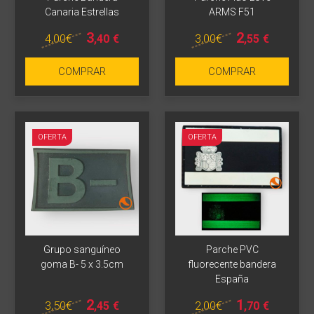
Más info
Más info
Canaria Estrellas
ARMS F51
3
2
4
,00
€
3
,00
€
,40
€
,55
€
COMPRAR
COMPRAR
OFERTA
OFERTA
Más info
Grupo sanguíneo
Parche PVC
Más info
goma B- 5 x 3.5cm
fluorecente bandera
España
2
1
3
,50
€
2
,00
€
,45
€
,70
€