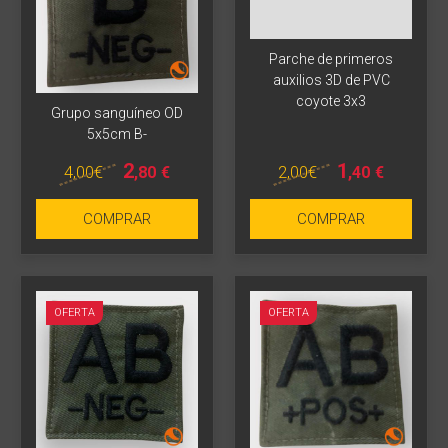
Parche de primeros
auxilios 3D de PVC
coyote 3x3
Grupo sanguíneo OD
5x5cm B-
2
1
4
,00
€
2
,00
€
,80
€
,40
€
COMPRAR
COMPRAR
OFERTA
OFERTA