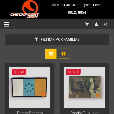
checkpointairsoft@gmail.com
601270854
Más info
Más info
FILTRAR POR FAMILIAS
OFERTA
OFERTA
Parche Bandera
Parche Fluo Love