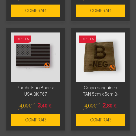
COMPRAR
COMPRAR
OFERTA
OFERTA
Más info
Más info
Parche Fluo Badera
Grupo sanguíneo
USA BK F67
TAN 5cm x 5cm B-
3
2
4
,00
€
4
,00
€
,40
€
,80
€
COMPRAR
COMPRAR