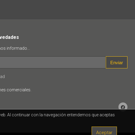
ovedades
mos informado...
Enviar
dad
nes comerciales.
a web. Al continuar con la navegación entendemos que aceptas
Aceptar