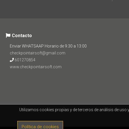
Contacto
Enviar WHATSAAP Horario de 9:30 a 13:00
checkpointairsoft@gmail.com
601270854
www.checkpointairsoft.com
Utilizamos cookies propias y de terceros de análisis de uso
Política de cookies