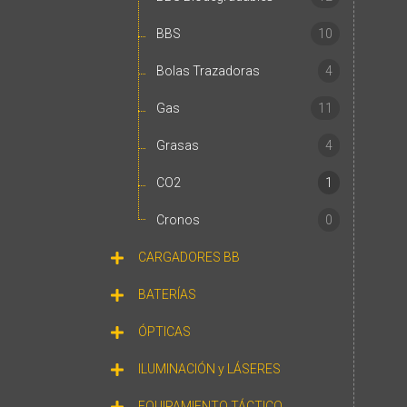
BBS
10
Bolas Trazadoras
4
Gas
11
Grasas
4
CO2
1
Cronos
0
CARGADORES BB
BATERÍAS
ÓPTICAS
ILUMINACIÓN y LÁSERES
EQUIPAMIENTO TÁCTICO