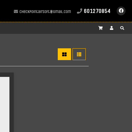
601270854
checkpointairsoft@gmail.com