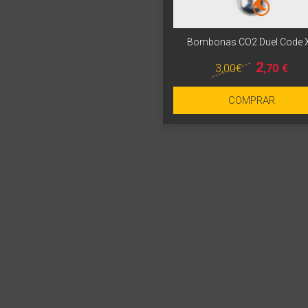
Bombonas CO2 Duel Code 
2
3
,00
€
,70
€
COMPRAR